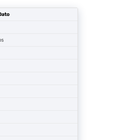
Dato
os