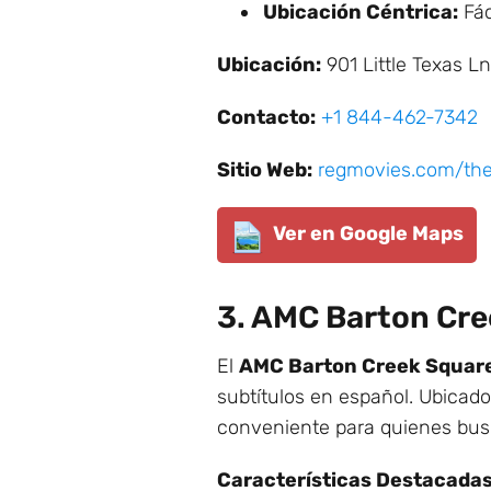
Ubicación Céntrica:
Fác
Ubicación:
901 Little Texas Ln
Contacto:
+1 844-462-7342
Sitio Web:
regmovies.com/the
Ver en Google Maps
3. AMC Barton Cre
El
AMC Barton Creek Square
subtítulos en español. Ubicad
conveniente para quienes busc
Características Destacadas