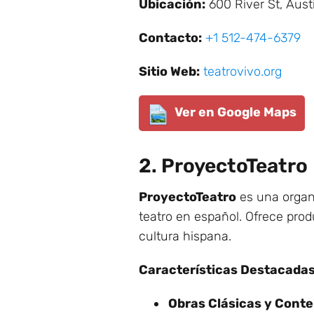
Ubicación:
600 River St, Aust
Contacto:
+1 512-474-6379
Sitio Web:
teatrovivo.org
Ver en Google Maps
2. ProyectoTeatro
ProyectoTeatro
es una organi
teatro en español. Ofrece prod
cultura hispana.
Características Destacadas
Obras Clásicas y Cont