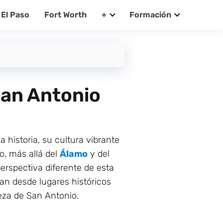
El Paso
Fort Worth
+
Formación
San Antonio
historia, su cultura vibrante
o, más allá del
Álamo
y del
erspectiva diferente de esta
can desde lugares históricos
ueza de San Antonio.