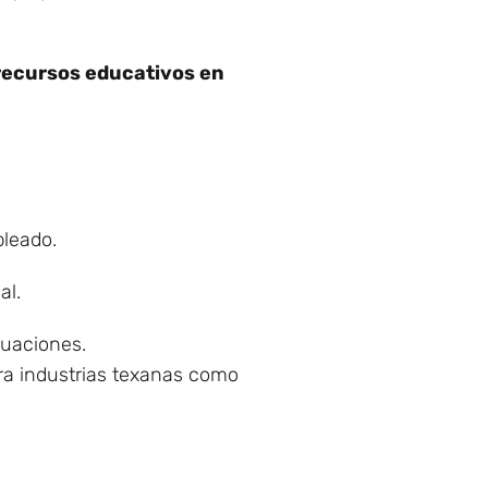
recursos educativos en
pleado.
al.
luaciones.
ra industrias texanas como