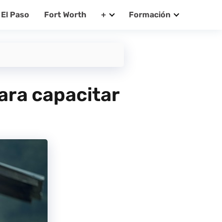
El Paso
Fort Worth
+
Formación
ara capacitar